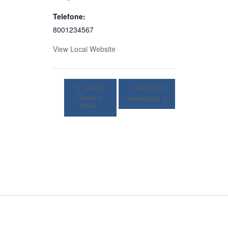
Telefone:
8001234567
View Local Website
Mental
Wind Down
Workout
Wednesday
Week