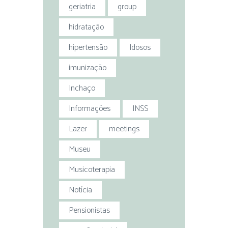
geriatria
group
hidratação
hipertensão
Idosos
imunização
Inchaço
Informações
INSS
Lazer
meetings
Museu
Musicoterapia
Notícia
Pensionistas