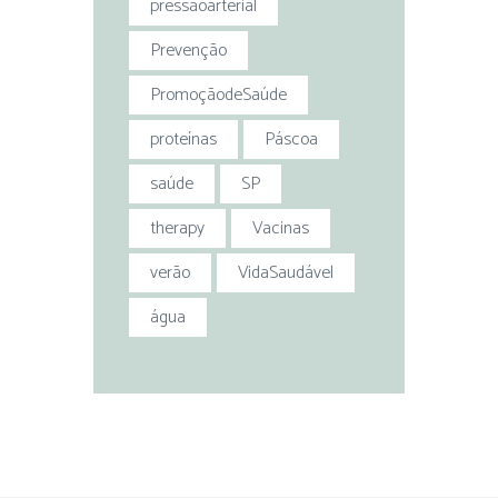
pressãoarterial
Prevenção
PromoçãodeSaúde
proteínas
Páscoa
saúde
SP
therapy
Vacinas
verão
VidaSaudável
água