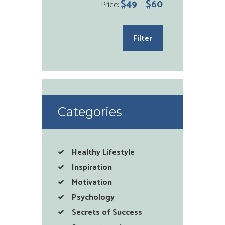
Min
Max
$49
$60
Price:
—
price
price
Filter
Categories
Healthy Lifestyle
Inspiration
Motivation
Psychology
Secrets of Success