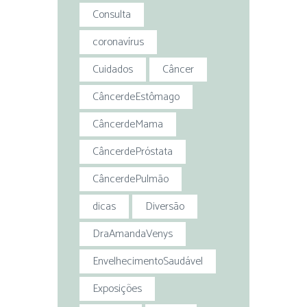
Consulta
coronavírus
Cuidados
Câncer
CâncerdeEstômago
CâncerdeMama
CâncerdePróstata
CâncerdePulmão
dicas
Diversão
DraAmandaVenys
EnvelhecimentoSaudável
Exposições