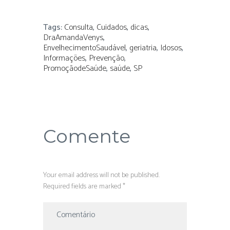
Tags:
Consulta
,
Cuidados
,
dicas
,
DraAmandaVenys
,
EnvelhecimentoSaudável
,
geriatria
,
Idosos
,
Informações
,
Prevenção
,
PromoçãodeSaúde
,
saúde
,
SP
Comente
Your email address will not be published.
Required fields are marked *