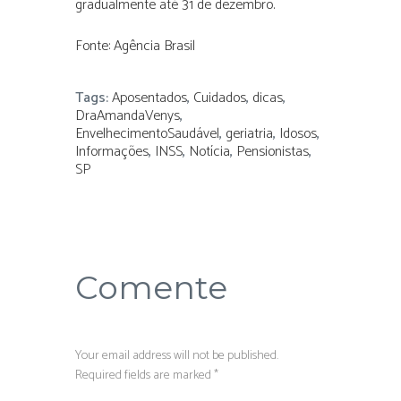
gradualmente até 31 de dezembro.
Fonte: Agência Brasil
Tags:
Aposentados
,
Cuidados
,
dicas
,
DraAmandaVenys
,
EnvelhecimentoSaudável
,
geriatria
,
Idosos
,
Informações
,
INSS
,
Notícia
,
Pensionistas
,
SP
Comente
Your email address will not be published.
Required fields are marked *