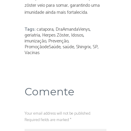
zóster veio para somar, garantindo uma
imunidade ainda mais fortalecida.
Tags:
catapora
,
DraAmandaVenys
,
geriatria
,
Herpes Zóster
,
Idosos
,
imunização
,
Prevenção
,
PromoçãodeSaúde
,
saúde
,
Shingrix
,
SP
,
Vacinas
Comente
Your email address will not be published.
Required fields are marked *